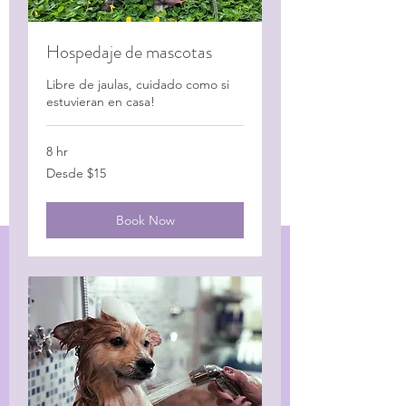
Hospedaje de mascotas
Libre de jaulas, cuidado como si
estuvieran en casa!
8 hr
Desde
Desde $15
$15
Book Now