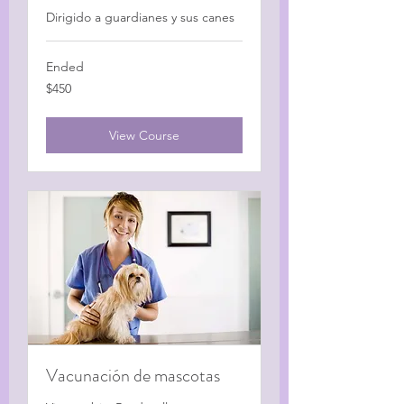
Dirigido a guardianes y sus canes
Ended
450
$450
US
dollars
View Course
Vacunación de mascotas