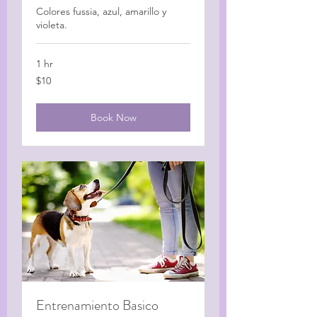
Colores fussia, azul, amarillo y
violeta.
1 hr
10
$10
US
dollars
Book Now
Entrenamiento Basico