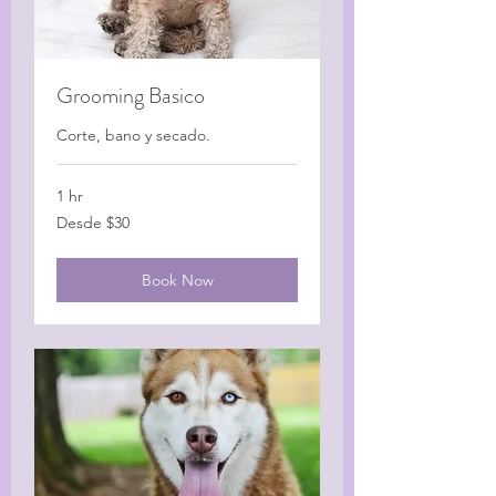
Grooming Basico
Corte, bano y secado.
1 hr
Desde
Desde $30
$30
Book Now