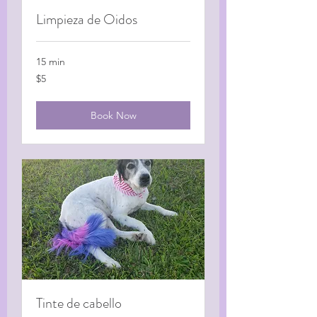
Limpieza de Oidos
15 min
5
$5
US
dollars
Book Now
Tinte de cabello