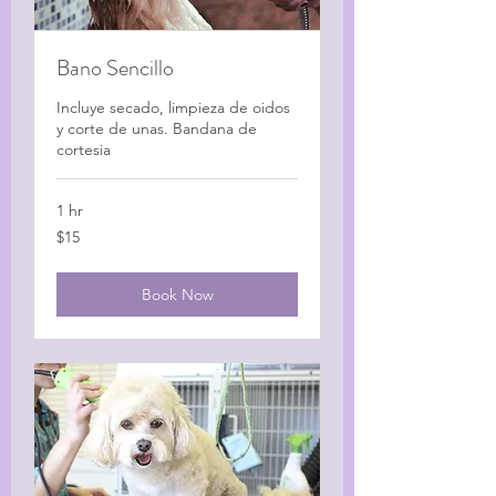
Bano Sencillo
Incluye secado, limpieza de oidos
y corte de unas. Bandana de
cortesia
1 hr
15
$15
US
dollars
Book Now