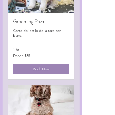
Grooming Raza
Corte del estilo de la raza con
bano.
1 hr
Desde
Desde $35
$35
Book Now