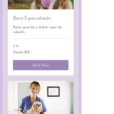
Bano Especializado
Razas grande o doble capa de
cabello.
2 hr
Desde
Desde $25
$25
Book Now