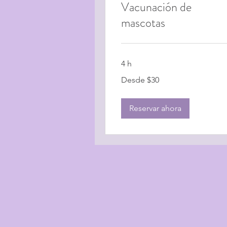
Vacunación de
mascotas
4 h
Desde
Desde $30
$30
Reservar ahora