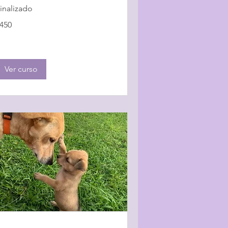
inalizado
50
450
ólares
stadounidenses
Ver curso