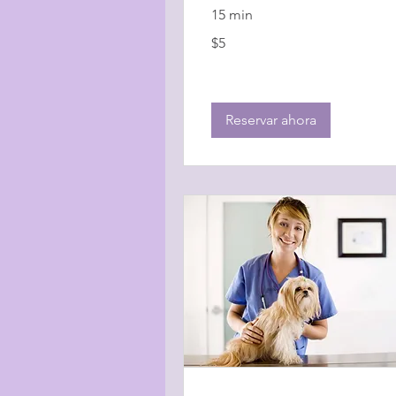
15 min
5
$5
dólares
estadounidenses
Reservar ahora