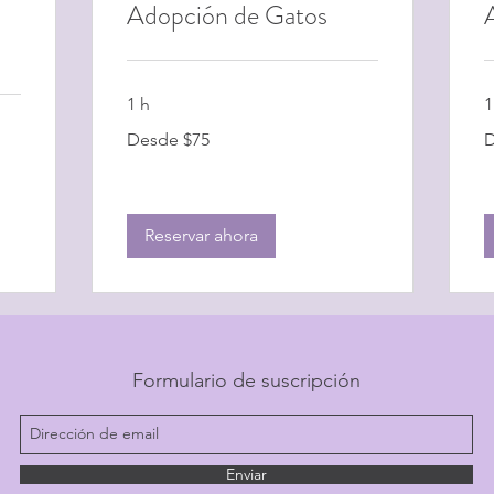
Adopción de Gatos
1 h
1
Desde
D
Desde $75
D
$75
$
Reservar ahora
Formulario de suscripción
Enviar