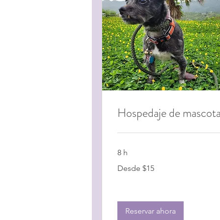
Hospedaje de mascot
8 h
Desde
Desde $15
$15
Reservar ahora