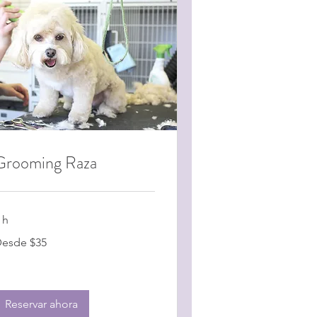
Grooming Raza
 h
esde
esde $35
35
Reservar ahora