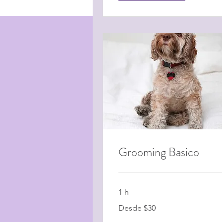
Grooming Basico
1 h
Desde
Desde $30
$30