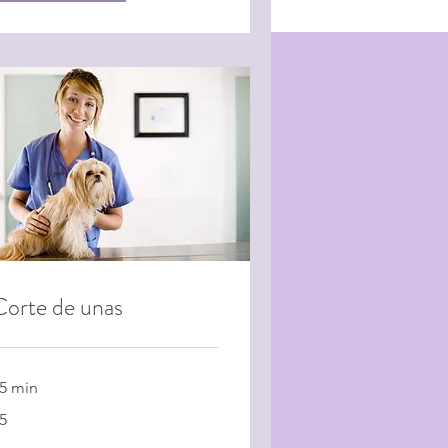
Corte de unas
5 min
5
ólares
stadounidenses