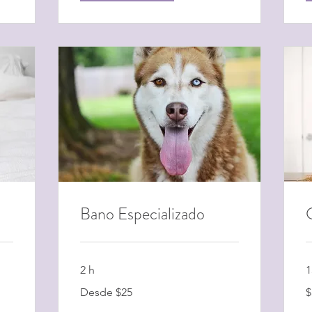
Bano Especializado
2 h
1
Desde
5
Desde $25
$
$25
d
e