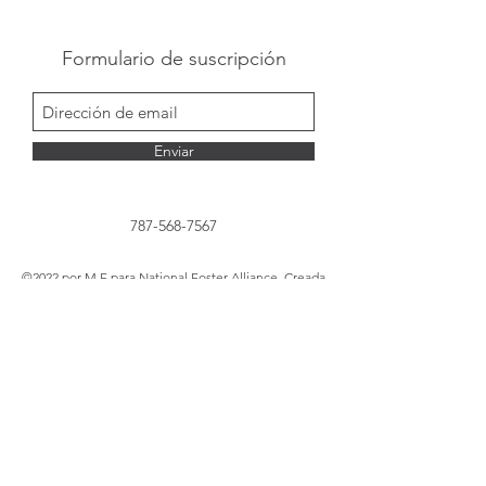
no temas mostrar personalidad y
entusiasmo. Anima a los visitantes de tu
Formulario de suscripción
web a registrarse, confirmar su asistencia, o
comprar su ticket para el evento.
Enviar
787-568-7567
©2022 por M.F para National Foster Alliance. Creada
con Wix.com