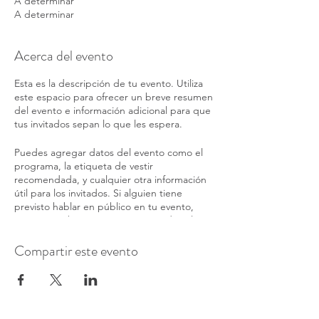
A determinar
A determinar
Acerca del evento
Esta es la descripción de tu evento. Utiliza
este espacio para ofrecer un breve resumen
del evento e información adicional para que
tus invitados sepan lo que les espera.
Puedes agregar datos del evento como el
programa, la etiqueta de vestir
recomendada, y cualquier otra información
útil para los invitados. Si alguien tiene
previsto hablar en público en tu evento,
esta es una buena ocasión para indicar los
temas que tratará o incluir una breve
biografía. Si el evento está dirigido a un
Compartir este evento
público específico, lo puedes mencionar
aquí.
Este es el espacio ideal para motivar a las
personas a que asistan a tu evento, así que