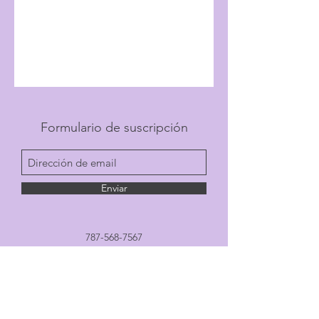
Formulario de suscripción
Enviar
787-568-7567
©2022 por M.F para National Foster Alliance. Creada
con Wix.com