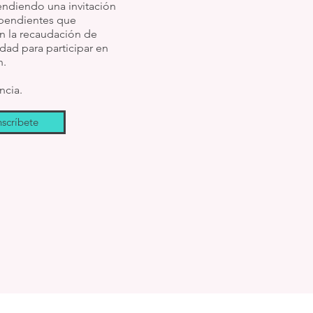
ndiendo una invitación
ependientes que
n la recaudación de
dad para participar en
n.
encia.
nscríbete